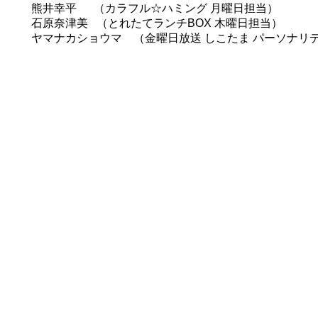
熊井幸平 （カラフル☆ハミング 月曜日担当）
石原奈津美 （とれたてランチBOX 木曜日担当）
ヤマナカショウマ （金曜日放送 しこたま パーソナリ