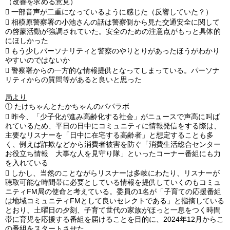
（改善を求める意見）

一部音声が二重になっているように感じた（反響していた？）

相模原警察署の小池さんの話は警察側から見た交通安全に関して
の啓蒙活動が強調されていた。安全のための注意点がもっと具体的
にほしかった

もう少しパーソナリティと警察のやりとりがあったほうがわかり
やすいのではないか

警察署からの一方的な情報提供となってしまっている。パーソナ
リティからの質問等があると良いと思った
局より
①
たけちゃんとたかちゃんのパパラボ

昨今、「少子化が進み高齢化する社会」がニュースで声高に叫ば
れているため、平日の日中にコミュニティに情報発信をする際は、
主要なリスナーを「日中に在宅する高齢者」と想定することも多
く、例えば詐欺などから消費者被害を防ぐ「消費生活総合センター
お役立ち情報 大事な人を見守り隊」といったコーナー番組にも力
を入れている

しかし、当然のことながらリスナーは多岐にわたり、リスナーが
聴取可能な時間帯に必要としている情報を提供していくのもコミュ
ニティFM局の使命と考えている。委員の1名が「子育ての応援番組
は地域コミュニティFMとして良いセレクトである」と指摘している
とおり、土曜日の夕刻、子育て世代の家族がほっと一息をつく時間
帯に育児を応援する番組を届けることを目的に、2024年12月からこ
の番組をスタートさせた