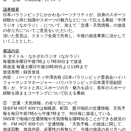
議事概要
日本パラリンピックにかかわるパーソナリティが、自身のスポーツ
経験から得た知識やスポーツの魅力などについて伝える番組「中澤
ラジオ（なかラジ）」について、加えて「交通・天気情報」の放送
の在り方についてご意見をいただいた。
頂いた意見は、スタッフ全員で共有し、今後の放送事業に活かして
いくこととした。
審議内容
①
タイトル：なかざわラジオ（なかラジ）
毎週第水曜日午後7時より7時30分まで放送
再放送 毎週土曜日午後10時30分より11時まで
放送形態：録音放送
内容： パーソナリティ中澤吉裕 (日本パラリンピック委員会ハイパ
フォーマンスマネージャー・パリパラリンピック日本選手団副団
長）が、ゲストと共にスポーツの力・魅力を語り、長年のスポーツ
経験を踏まえコーチングについて伝える番組
②
「交通・天気情報」の在り方について
現在FM HOT 839では相模原、町田、愛川地区の交通情報、天気予
報を毎日午前7時から午後7時まで、30分毎に放送している。
SNS等で地域の交通情報や天気情報を随時知ることができる状況の
中、FM HOT 839での「交通情報」「天気予報」の放送に関して、
放送回数、放送内容、必要性の有無など、今後の放送の在り方への