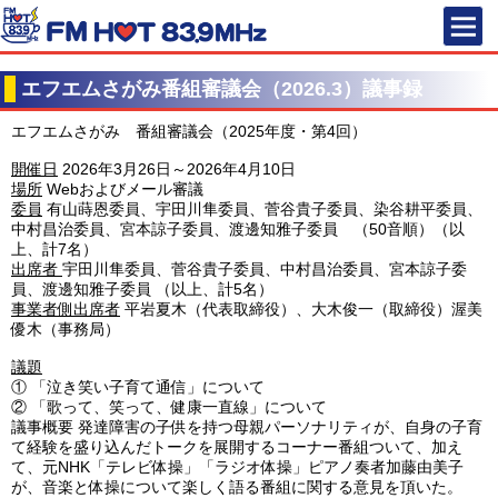
FM HOT 83
エフエムさがみ番組審議会（2026.3）議事録
エフエムさがみ 番組審議会（2025年度・第4回）
開催日
2026年3月26日～2026年4月10日
場所
Webおよびメール審議
委員
有山蒔恩委員、宇田川隼委員、菅谷貴子委員、染谷耕平委員、
中村昌治委員、宮本諒子委員、渡邊知雅子委員 （50音順）（以
上、計7名）
出席者
宇田川隼委員、菅谷貴子委員、中村昌治委員、宮本諒子委
員、渡邊知雅子委員 （以上、計5名）
事業者側出席者
平岩夏木（代表取締役）、大木俊一（取締役）渥美
優木（事務局）
議題
①
「泣き笑い子育て通信」について
②
「歌って、笑って、健康一直線」について
議事概要
発達障害の子供を持つ母親パーソナリティが、自身の子育
て経験を盛り込んだトークを展開するコーナー番組ついて、加え
て、元NHK「テレビ体操」「ラジオ体操」ピアノ奏者加藤由美子
が、音楽と体操について楽しく語る番組に関する意見を頂いた。