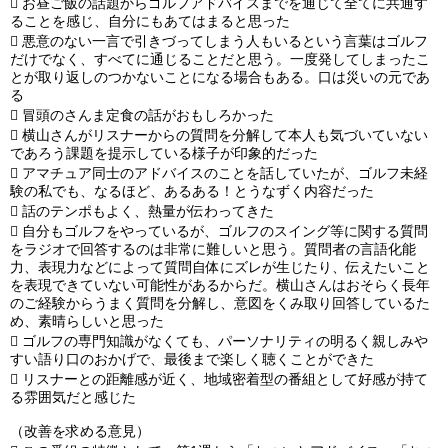

お昼ご飯の話題からゴルフアドバイスまでを通じて全てに共通す
ることを感じ、自分にもあてはまると思った

悪意のない一言で引きづってしまう人もいるという言葉はゴルフ
だけでなく、すべてに通じることだと思う。一度発してしまったこ
とが取り返しのつかないことになる場合もある。口は災いの元であ
る

冒頭のさんま定食の話がおもしろかった

横山さんがリスナーからの質問を分解して本人も気づいていない
であろう課題を提示している様子が印象的だった

アマチュア同士のアドバイスのことを話していたが、ゴルフ未経
験の私でも、なるほど、あるある！とうなずく内容だった

話のテンポもよく、熱量が伝わってきた

自分もゴルフをやっているが、ゴルフのスイング等に関する質問
をラジオで回答するのは非常に難しいと思う。質問者の言語化能
力、表現力などによって質問自体にズレが生じたり、伝えたいこと
を表現できていない可能性があるからだ。横山さんはおそらく長年
のご経験からうまく質問を分解し、意図をくみ取り回答しているた
め、素晴らしいと思った

ゴルフの専門知識がなくても、パーソナリティの明るく親しみや
すい語り口のおかげで、最後まで楽しく聴くことができた

リスナーとの距離感が近く、地域密着型の番組として好感が持て
る雰囲気だと感じた
（改善を求める意見）