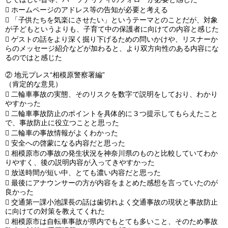

ホームページのアドレス等の告知が必要と考える

「子供たちを気楽にさせたい」というテーマとのことだが、対象
が子どもというよりも、子育て中の保護者に向けての内容と感じた

ゲストの話をより深く掘り下げるための問いかけや、リスナーか
らのメッセージ紹介などが加わると、より双方向性のある内容にな
るのではと感じた
②
地元プレス“相模原警察署編”
（肯定的な意見）

二輪車事故の実態、そのリスクを数字で説明をしており、わかり
やすかった

二輪車事故防止のポイントを具体的に３つ提示してもらえたこと
で、事故防止に役立つことと思った

二輪車の事故情報がよくわかった

安全への啓蒙になる内容だと思った

相模原市の事故の発生状況を神奈川県のものと比較していてわか
りやすく、後の説明内容が入ってきやすかった

放送時間が短い中、とても濃い内容だと思った

最後にアナウンサーの方が内容をまとめた感想を言っていたのが
良かった

交通第一課小池課長の話は歯切れよく交通事故の現状と事故防止
に向けての対策を教えてくれた

相模原市は自転車事故が県内でもとても多いこと、そのため事故