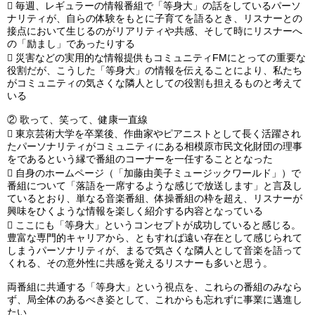

毎週、レギュラーの情報番組で「等身大」の話をしているパーソ
ナリティが、自らの体験をもとに子育てを語るとき、リスナーとの
接点において生じるのがリアリティや共感、そして時にリスナーへ
の「励まし」であったりする

災害などの実用的な情報提供もコミュニティFMにとっての重要な
役割だが、こうした「等身大」の情報を伝えることにより、私たち
がコミュニティの気さくな隣人としての役割も担えるものと考えて
いる
②
歌って、笑って、健康一直線

東京芸術大学を卒業後、作曲家やピアニストとして長く活躍され
たパーソナリティがコミュニティにある相模原市民文化財団の理事
をであるという縁で番組のコーナーを一任することとなった

自身のホームページ（「加藤由美子ミュージックワールド」）で
番組について「落語を一席するような感じで放送します」と言及し
ているとおり、単なる音楽番組、体操番組の枠を超え、リスナーが
興味をひくような情報を楽しく紹介する内容となっている

ここにも「等身大」というコンセプトが成功していると感じる。
豊富な専門的キャリアから、ともすれば遠い存在として感じられて
しまうパーソナリティが、まるで気さくな隣人として音楽を語って
くれる、その意外性に共感を覚えるリスナーも多いと思う。
両番組に共通する「等身大」という視点を、これらの番組のみなら
ず、局全体のあるべき姿として、これからも忘れずに事業に邁進し
たい