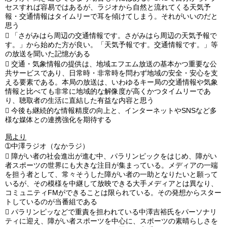
セスすれば容易ではあるが、ラジオから自然と流れてくる天気予
報・交通情報はタイムリーで耳を傾けてしまう。それがいいのだと
思う

「さがみはら周辺の交通情報です。さがみはら周辺の天気予報で
す。」から始めた方が良い。「天気予報です。交通情報です。」等
の放送を聞いた記憶がある

交通・気象情報の提供は、地域エフエム放送の基本かつ重要な公
共サービスであり、日常時・非常時を問わず地域の安全・安心を支
える要素である。本局の放送は、いわゆるキー局の交通情報や気象
情報と比べても非常に地域的な解像度が高くかつタイムリーであ
り、聴取者の生活に直結した有益な内容と思う

今後も継続的な情報精度の向上と、インターネットやSNSなど多
様な媒体との連携強化を期待する
局より
➀中澤ラジオ（なかラジ）

障がい者の社会進出が進む中、パラリンピックをはじめ、障がい
者スポーツの世界にも大きな注目が集まっている。メディアの一端
を担う者として、常々そうした障がい者の一助となりたいと願って
いるが、その模様を中継して放映できる大手メディアとは異なり、
コミュニティFMができることは限られている。その発想からスター
トしているのが当番組である

パラリンピッなどで重責を担われている中澤吉裕氏をパーソナリ
ティに迎え、障がい者スポーツを中心に、スポーツの素晴らしさを