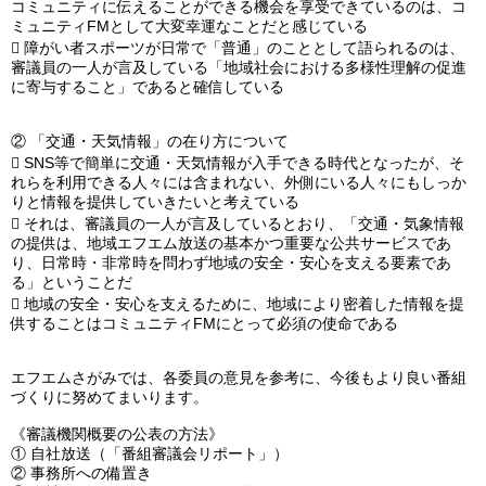
コミュニティに伝えることができる機会を享受できているのは、コ
ミュニティFMとして大変幸運なことだと感じている

障がい者スポーツが日常で「普通」のこととして語られるのは、
審議員の一人が言及している「地域社会における多様性理解の促進
に寄与すること」であると確信している
②
「交通・天気情報」の在り方について

SNS等で簡単に交通・天気情報が入手できる時代となったが、そ
れらを利用できる人々には含まれない、外側にいる人々にもしっか
りと情報を提供していきたいと考えている

それは、審議員の一人が言及しているとおり、「交通・気象情報
の提供は、地域エフエム放送の基本かつ重要な公共サービスであ
り、日常時・非常時を問わず地域の安全・安心を支える要素であ
る」ということだ

地域の安全・安心を支えるために、地域により密着した情報を提
供することはコミュニティFMにとって必須の使命である
エフエムさがみでは、各委員の意見を参考に、今後もより良い番組
づくりに努めてまいります。
《審議機関概要の公表の方法》
①
自社放送（「番組審議会リポート」）
②
事務所への備置き