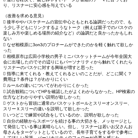
り、リスナーに安心感を与えている
（改善を求める意見）

後半ややバスケチームの宣伝中心ともとれる論調だったので、も
う少し子どもにリンクするようなトーク（例えば親子でのバスケの
楽しみ方や楽しめる場所の紹介など）の論調だと良かったかもしれ
ない

なぜ相模原に3on3のプロチームができたのかを軽く触れて欲しか
った

相模原市は広田小学校の男子ミニバスケットチームが今年全国大
会に出場したのでその辺りにもパーソナリティから触れてくれたら
リスナーのバスケに対する興味が増すと思った

指導に来てくれる・教えてくれるといのことだが、どこに聞く？
費用は？条件は？がわかりにくい

ルールの違いについてがわかりにくかった

試合観戦についてHPを確認したがよくわからなかった。HP検索の
仕方などわかりやすい説明が欲しかった

ゲストから冒頭に通常のバスケットボールとスリーオンスリー、
スリーＸスリーの違いを説明して欲しかった

いつどこで練習や試合をしているのか、説明が欲しかった

自分の経験からスポーツを続ける事の大切さを、メッセージとし
て発信している事は素晴らしい。但し、リスナーは若いお父さんお
母さんをターゲットとしているので、長年子育てをする中で参考に
してほしい旨等、パーソナリティのフォローが必要と感じた