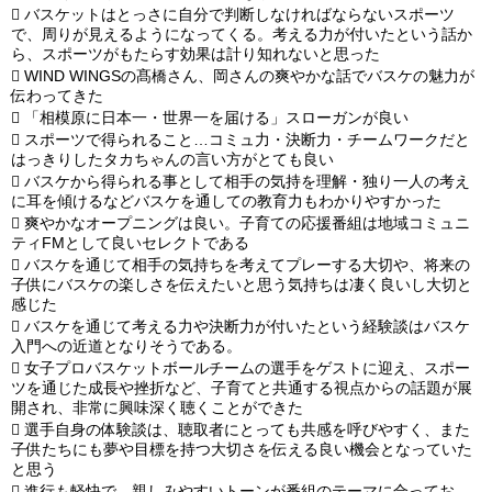

バスケットはとっさに自分で判断しなければならないスポーツ
で、周りが見えるようになってくる。考える力が付いたという話か
ら、スポーツがもたらす効果は計り知れないと思った

WIND WINGSの髙橋さん、岡さんの爽やかな話でバスケの魅力が
伝わってきた

「相模原に日本一・世界一を届ける」スローガンが良い

スポーツで得られること…コミュ力・決断力・チームワークだと
はっきりしたタカちゃんの言い方がとても良い

バスケから得られる事として相手の気持を理解・独り一人の考え
に耳を傾けるなどバスケを通しての教育力もわかりやすかった

爽やかなオープニングは良い。子育ての応援番組は地域コミュニ
ティFMとして良いセレクトである

バスケを通じて相手の気持ちを考えてプレーする大切や、将来の
子供にバスケの楽しさを伝えたいと思う気持ちは凄く良いし大切と
感じた

バスケを通じて考える力や決断力が付いたという経験談はバスケ
入門への近道となりそうである。

女子プロバスケットボールチームの選手をゲストに迎え、スポー
ツを通じた成長や挫折など、子育てと共通する視点からの話題が展
開され、非常に興味深く聴くことができた

選手自身の体験談は、聴取者にとっても共感を呼びやすく、また
子供たちにも夢や目標を持つ大切さを伝える良い機会となっていた
と思う

進行も軽快で、親しみやすいトーンが番組のテーマに合ってお