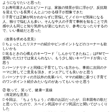
ようになりたいと思った

お寿司屋さんのエピソードは、家族の情景が目に浮かび、反抗期
を迎えている長男くんとぶつかる様子が想像できた

子育ては正解が何かわからずに苦悩してノイローゼ気味になる
人、独りで悩む人も多い。そんな中人の子育て事例を知ることで共
感や人も同じと知り気持ちが楽になれたり、参考になったりするの
で、いい番組だと思った
（改善を求める意見）

ちょっとしたリスナーの紹介やピンポイントなどのコーナーも欲
しいかも

叱るときの心構えのキーワード「しんかりてきたねこ」はFMで一
度聞いただけでは覚えられない。もう少し短いキーワードが良いと
思う

パーソナリティと同様に子育てしている方から、事前に次回のテ
ーマに対してご意見を頂き、オンエアしても良いかと思う

パーソナリティの方以外の先輩パパ、ママの経験に基づく子育て
のワンポイント紹介みたいなのがあってもいいかと思う
②
歌って、笑って、健康一直線
（肯定的な意見）

今回は、「ちょうちょう」の歌のお話だったが、日本固有の歌だ
と思っていたので、スペイン民謡やドイツ民謡だと聞いてびっくり
した