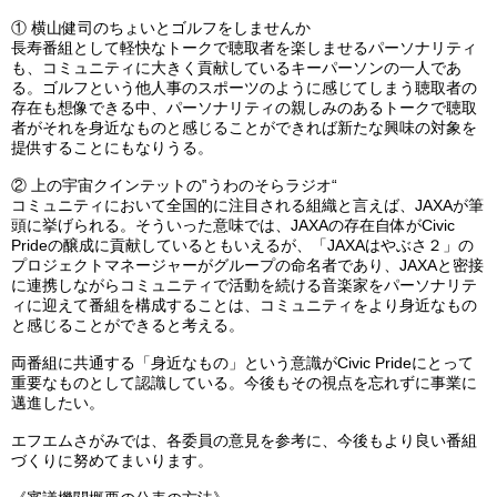
①
横山健司のちょいとゴルフをしませんか
長寿番組として軽快なトークで聴取者を楽しませるパーソナリティ
も、コミュニティに大きく貢献しているキーパーソンの一人であ
る。ゴルフという他人事のスポーツのように感じてしまう聴取者の
存在も想像できる中、パーソナリティの親しみのあるトークで聴取
者がそれを身近なものと感じることができれば新たな興味の対象を
提供することにもなりうる。
②
上の宇宙クインテットの‟うわのそらラジオ“
コミュニティにおいて全国的に注目される組織と言えば、JAXAが筆
頭に挙げられる。そういった意味では、JAXAの存在自体がCivic
Prideの醸成に貢献しているともいえるが、「JAXAはやぶさ２」の
プロジェクトマネージャーがグループの命名者であり、JAXAと密接
に連携しながらコミュニティで活動を続ける音楽家をパーソナリテ
ィに迎えて番組を構成することは、コミュニティをより身近なもの
と感じることができると考える。
両番組に共通する「身近なもの」という意識がCivic Prideにとって
重要なものとして認識している。今後もその視点を忘れずに事業に
邁進したい。
エフエムさがみでは、各委員の意見を参考に、今後もより良い番組
づくりに努めてまいります。