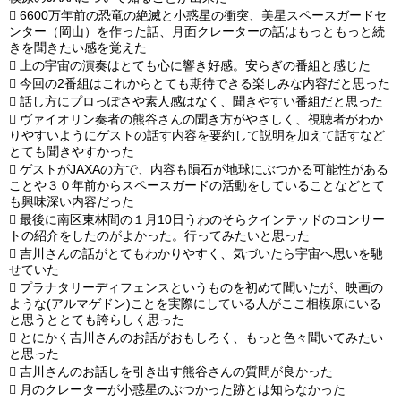

6600万年前の恐竜の絶滅と小惑星の衝突、美星スペースガードセ
ンター（岡山）を作った話、月面クレーターの話はもっともっと続
きを聞きたい感を覚えた

上の宇宙の演奏はとても心に響き好感。安らぎの番組と感じた

今回の2番組はこれからとても期待できる楽しみな内容だと思った

話し方にプロっぽさや素人感はなく、聞きやすい番組だと思った

ヴァイオリン奏者の熊谷さんの聞き方がやさしく、視聴者がわか
りやすいようにゲストの話す内容を要約して説明を加えて話すなど
とても聞きやすかった

ゲストがJAXAの方で、内容も隕石が地球にぶつかる可能性がある
ことや３０年前からスペースガードの活動をしていることなどとて
も興味深い内容だった

最後に南区東林間の１月10日うわのそらクインテッドのコンサー
トの紹介をしたのがよかった。行ってみたいと思った

吉川さんの話がとてもわかりやすく、気づいたら宇宙へ思いを馳
せていた

プラナタリーディフェンスというものを初めて聞いたが、映画の
ような(アルマゲドン)ことを実際にしている人がここ相模原にいる
と思うととても誇らしく思った

とにかく吉川さんのお話がおもしろく、もっと色々聞いてみたい
と思った

吉川さんのお話しを引き出す熊谷さんの質問が良かった

月のクレーターが小惑星のぶつかった跡とは知らなかった