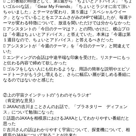

この番組の特徴として、第1週から「ちょいとアドバイス」「ちょ
いゴル○○な話」「Gear My Friends」「ちょいとラジオに出て頂い
ちゃいました」とテーマが変わり、第５週は「スペシャルウイー
ク」となっていることをエフエムさがみのHPで確認したが、毎週テ
ーマが変わる特徴について、放送を聞いただけでは分からなかった

アシスタントの「今日のテーマは？」との問いかけに、横山プロ
は「今週はちょいとアドバイス」と答えていた。本来は「今週は第
１週目なので、ちょいとアドバイス」と答えるべきだった

アシスタントが「今週のテーマ」を「今日のテーマ」と間違えて
いた

エンディングの会話は中途半端な印象を受けた。リスナーにもっ
と伝わる内容で締めて欲しかった

ゴルフをしない人にも伝わるような、用語の簡単な説明やエピソ
ードトークがもう少し増えると、さらに幅広い層が楽しめる番組に
なるのではないかと感じた
②上の宇宙クインテットの‟うわのそらラジオ“
（肯定的な意見）

JAXAの吉川まことさんのお話で、「プラネタリー ディフェン
ス」について勉強になった

話題のJAXAを相模原におけるJAXAとしてわかりやすい番組だと
思った

吉川さんの話はわかりやすく宇宙について、探査機について、相
模原のJAXAについて知ることが出来た