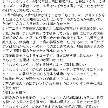

「ちょうちょう」が140年以上前に和訳され、１番はさくら、２番
はスズメ、３番はトンボ、４番はつばめと４番まであったとは殆ど
の日本人が知らないと思う

１番の訳者と２番の訳者が違うことや「ちょう」のアクセントが今
とは違うことなど知らないことばかりで、小さなころから聞いてい
た曲がこんなにも奥が深いとは思わなかった

ピアニストで作曲家の加藤さんは知識が豊富だと興味深く聞いた

私は毎朝「テレビ体操」で体操をしている。最初にピアノの演奏
者が紹介され、ピアノの伴奏に合わせて体操をするとても贅沢な番
組である。伴奏者によって音の強弱が違ったりするので、今日のピ
アノはだれかなというのも一つの楽しみである。加藤由美子さんの
ピアノ演奏も聴きたかったと残念に思った

加藤由美子さん！サイコーです。身近に聴き親しみなれた「ちょ
うちょう」を題材にしたのが面白かった

「ちょうちょう」に関する雑学もあって真剣に聞いた

「ちょうちょう」の話の後に体操が入っていて首肩こりにキクキ
ク・・・この番組だけで心も身体も健康になってスッキリした

体操のテンポが速かったので倍取りでもよいかなぁ

首の体操のためにアレンジされた曲も心に入りやすく体を心地よ
く動かせた

楽しい番組だ

馴染みのある童謡の「ちょうちょう」の詳細に触れる事は、興味
を持つ方も多いと思う事から、題材の選択として良かったと思う

「ちょうちょう」の歌が4番まであるのを初めて聞いて驚いた