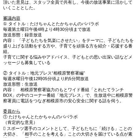
頂いた意見は、スタッフ全員で共有し、今後の放送事業に活かして
いくこととした。
審議内容
①
タイトル：たけちゃんとたかちゃんのパパラボ
毎週第土曜日午後4時より4時30分頃まで放送
放送形態：録音放送
内容： 「子どもたちを気楽にさせたい」をテーマに、子どもたちを
盛り上げる活動をする方や、子育てを頑張る方を紹介・応援する番
組。
子育てに関する悩みやアドバイス、子どもとの思い出深い話などメ
ッセージも募集している
②
タイトル：地元プレス“相模原警察署編”
毎週水曜日午後12時05分頃より約5分間放送
放送形態：生放送
内容： 相模原警察署協力のもとワイド番組「とれたてランチ
BOX」の中のコーナー番組「地元プレス」で、生放送中に相模原警
察署員に電話をつなぎ相模原市の安心安全に関する話を伺う。
委員から
①
たけちゃんとたかちゃんのパパラボ
（肯定的な意見）

スポーツ選手のコメントとして、子どもたちに「続ける」ことの
大切さ、「相手のことを考える」ことの大切さを届けている点が素