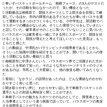

車いすバスケットボールチーム「相模フォース」の3人がゲストだ
ったが、その活動を知らなかったので、良い機会となった

活動拠点は相模原で、競技スポーツとして上部大会を目指して練
習しているほか、市内の障害のある子どもたちが車いすバスケを通
して運動するきっかけづくりをしている。小中学生は、部活動でパ
ラスポーツの機会がないため、そうした環境づくりをしていきたい
と話していた。健常者がそのことに気づいていないことに気づいた

パラスポーツは健常者も一緒にできる同じスポーツで、競技を分
けることなく、競技が増えたと考えてほしいといった意見は，もっ
ともだと感じた

この番組は、中澤氏がパラリンピックの指導者であることから、
そういった知識や活動を紹介することができ、聞いている人への啓
もう活動になる良い番組だと思う

相模原市に中澤さんという、パラスポーツ界でご活躍された方が
いることを初めて知った。そのような方がパーソナリティのラジオ
があるのは、市民として大変嬉しく、他の放送も聴いてみたくなっ
た

冒頭に「なかラジ」の説明があったのは、どんな番組なのかがわ
かりすごく良いと思った

聞き取りやすい声に、わかりやすい話し方で車椅子バスケットの
選手たちとの対談も興味深く聞くことができた

車椅子バスケの魅力をスポーツそのものとしてと、障害者となっ
た当事者としてという違う側面で語っていて、パラスポーツの奥深
さを垣間見ることができた