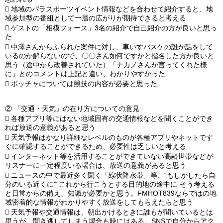

地域のパラスポーツイベント情報などを合わせて紹介すると、地
域参加型の番組として一層の広がりが期待できると考える

ゲストの「相模フォース」3名の紹介で自己紹介の方が良いと思っ
た

中澤さんからふられた案件に対し、車いすバスケの誰が話をして
いるのか解らないので、〇〇さん如何ですかと指名した方が良いと
思う（途中から改善されていた）「ナカノさんが言ってくれた様
に」とのコメントは上記と違い、わかりやすかった

ボッチャについては競技の内容が必要と思った
②
「交通・天気」の在り方についての意見

各種アプリ等にはない地域固有の交通情報などを聞くことができ
れば放送の意義があると思う

天気予報はかなり詳細なレベルのものが各種アプリやネットです
ぐに確認することができるため、必要性は乏しいと考える

インターネット等を活用することができていない高齢世帯などが
リスナーに一定程度いる場合は、放送の意義があると思う

ニュースの中で最近多く聞く「線状降水帯」等、“もしかしたら自
分のいる近くに”“これから行こうとする目的地の途中に”そう考える
と日常からの備え、知識が必要かと思う。FMHOT839ならではの地
域密着的な情報がわかりやすく放送をしてもらえたらと思う

天気予報や交通情報は、朝出かけるときに誰もが聞いているとは
思うが、聞き逃してしまう場合も時にはある。SNSで自分からアク