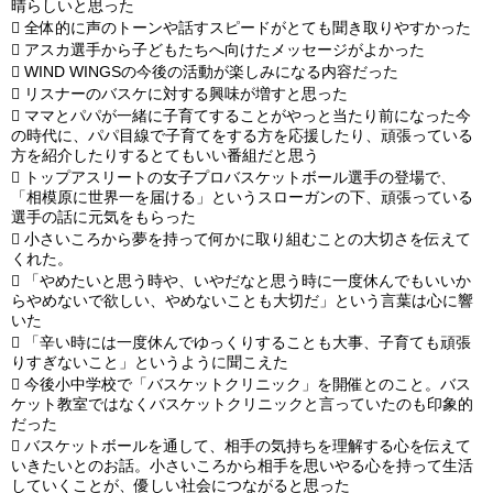
晴らしいと思った

全体的に声のトーンや話すスピードがとても聞き取りやすかった

アスカ選手から子どもたちへ向けたメッセージがよかった

WIND WINGSの今後の活動が楽しみになる内容だった

リスナーのバスケに対する興味が増すと思った

ママとパパが一緒に子育てすることがやっと当たり前になった今
の時代に、パパ目線で子育てをする方を応援したり、頑張っている
方を紹介したりするとてもいい番組だと思う

トップアスリートの女子プロバスケットボール選手の登場で、
「相模原に世界一を届ける」というスローガンの下、頑張っている
選手の話に元気をもらった

小さいころから夢を持って何かに取り組むことの大切さを伝えて
くれた。

「やめたいと思う時や、いやだなと思う時に一度休んでもいいか
らやめないで欲しい、やめないことも大切だ」という言葉は心に響
いた

「辛い時には一度休んでゆっくりすることも大事、子育ても頑張
りすぎないこと」というように聞こえた

今後小中学校で「バスケットクリニック」を開催とのこと。バス
ケット教室ではなくバスケットクリニックと言っていたのも印象的
だった

バスケットボールを通して、相手の気持ちを理解する心を伝えて
いきたいとのお話。小さいころから相手を思いやる心を持って生活
していくことが、優しい社会につながると思った