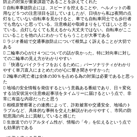
防止の対策が重要課題であることを訴えてくれた

自転車事故防止には、スピードを控えることや、ヘルメットの着
用など５つの注意項目を話していましたが、日頃から私は夜間の点
灯をしていない自転車を見かけると、車でも自転車同士でも歩行者
でも危ないと思っている。注意喚起や取締まりをしてほしいと思っ
ている。点灯しなくても見えるから大丈夫ではない。自転車がここ
にいることを他の人にわかってもらうことが大事である

ラジオ番組で交通事故防止について根気よく訴えることが大切で
ある

二輪車の心がけ４つについての話が良かった。特に対向車に対し
ての二輪車の見え方がわかりやすい

「快適なバイクライフをおくるために」パーソナリティがわかり
やすく単刀直入にまとめたのが心に響き聞きやすかった

2輪車の死亡者は全体の30％を占める為の対策は必要であると思っ
た

地域の安全情報を発信するという意義ある番組であり、日々変化
する治安状況や注意喚起事項をタイムリーに届けるという点で、非
常に有益な内容だったと思う

相模原警察署との連携によって、詐欺被害や交通安全、地域のト
ラブルなど、具体的な事例を交えた解説がわかりやすく、市民の防
犯意識の向上に貢献していると感じた

生放送でのリアルタイム性が、情報の「今」を伝えるという点で
も効果的である