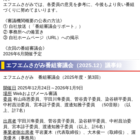
エフエムさがみでは、各委員の意見を参考に、今後もより良い番組
づくりに努めてまいります。
《審議機関概要の公表の方法》
①
自社放送（「番組審議会リポート」）
②
事務所への備置き
③
自社ホームページ（URL）への掲示
《次回の番組審議会》
2026年6月開催予定
エフエムさがみ番組審議会（2025.12）議事録
エフエムさがみ 番組審議会（2025年度・第3回）
開催日
2025年12月24日～2026年1月9日
場所
Webおよびメール審議
委員
有山蒔恩委員、宇田川隼委員、菅谷貴子委員、染谷耕平委員、
中村昌治委員、宮本諒子委員、渡邊知雅子委員 （50音順）（以
上、計7名）
出席者
宇田川隼委員、菅谷貴子委員、染谷耕平委員、中村昌治委
員、宮本諒子委員、渡邊知雅子委員 （以上、計6名）
事業者側出席者
平岩夏木（代表取締役）、大木俊一（取締役）、渥
美優木（事務局）