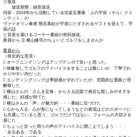
り放送
放送形態：録音放送
内容：2024年から活動している弦楽五重奏「上の宇宙（そら）クイ
ンテット」の
ヴァイオリン奏者 熊谷真紀が宇宙にたずさわるゲストを迎えて、宇
宙の話
と音楽を届けるコーナー番組の初回放送。
委員から
➀ 横山健司のちょいとゴルフをしませんか
委員から
（肯定的な意見）

オープニングソングはアップテンポで良いと思った。

映像無しでゴルフのアドバイスをすることは難しいが、丁寧でわ
かりやすい内だった

エンディングソングは季節感がずれていたが、意図的な選曲と理
解致した

横山さんの「さんま定食」から入る話題で身近な親しみやすさを
感じた。好感が持てた

横山さんの「声」が魅力的・・・番組に近づけた

心から入る、心が形になってしまうなどの表現はどのスポーツに
も共通していると思う。ゴルフだけではない、フォームの大切さを
感じた

ちょっと言った周りの声がアドバイスに聞こえてしまう・・・
「あるある」である