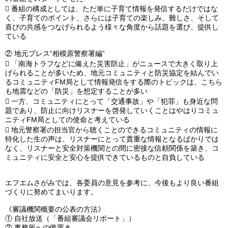

番組の構成としては、ただ単に子育て情報を発信するだけではな
く、子育てのポイント、さらには子育ての楽しみ、難しさ、そして
喜びの共感をつなげられるよう様々な角度から話題を選び、提供し
ている
②
地元プレス“相模原警察署編”

「南海トラフなどに備えた災害防止」がニュースで大きく取り上
げられることが多いため、地元コミュニティと防災協定を結んでい
るコミュニティFM局として情報発信をする際のトピックは、こちら
も地震などの「防災」を想定することが多い

一方、コミュニティにとって「交通事故」や「犯罪」も身近な問
題であり、防止に向けリスナーを啓発していくことはやはりコミュ
ニティFM局としての使命と考えている

地元警察署の担当官から聴くことのできるコミュニティの情報に
特化した生の声は、リスナーにとって貴重な情報となるばかりでは
なく、リスナーと安全対策機関との間に密接な信頼関係を築き、コ
ミュニティに安全と安心を提供できているものと自負している
エフエムさがみでは、各委員の意見を参考に、今後もより良い番組
づくりに努めてまいります。
《審議機関概要の公表の方法》
①
自社放送（「番組審議会リポート」）
②
事務所への備置き