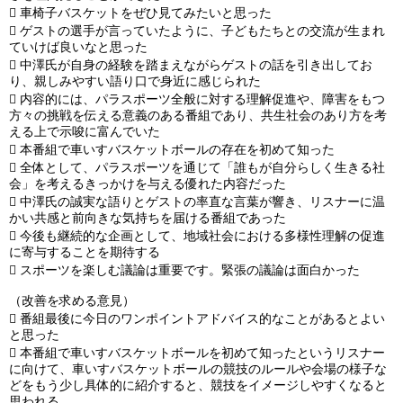

車椅子バスケットをぜひ見てみたいと思った

ゲストの選手が言っていたように、子どもたちとの交流が生まれ
ていけば良いなと思った

中澤氏が自身の経験を踏まえながらゲストの話を引き出してお
り、親しみやすい語り口で身近に感じられた

内容的には、パラスポーツ全般に対する理解促進や、障害をもつ
方々の挑戦を伝える意義のある番組であり、共生社会のあり方を考
える上で示唆に富んでいた

本番組で車いすバスケットボールの存在を初めて知った

全体として、パラスポーツを通じて「誰もが自分らしく生きる社
会」を考えるきっかけを与える優れた内容だった

中澤氏の誠実な語りとゲストの率直な言葉が響き、リスナーに温
かい共感と前向きな気持ちを届ける番組であった

今後も継続的な企画として、地域社会における多様性理解の促進
に寄与することを期待する

スポーツを楽しむ議論は重要です。緊張の議論は面白かった
（改善を求める意見）

番組最後に今日のワンポイントアドバイス的なことがあるとよい
と思った

本番組で車いすバスケットボールを初めて知ったというリスナー
に向けて、車いすバスケットボールの競技のルールや会場の様子な
どをもう少し具体的に紹介すると、競技をイメージしやすくなると
思われる