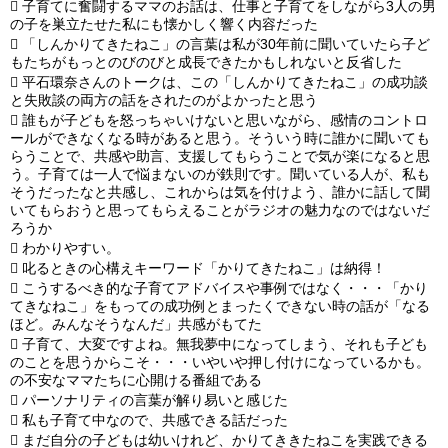

子育てに奮闘するママのお話は、仕事と子育てをしながら3人の男
の子を巣立たせた私にも懐かしく響く内容だった

「しんかりてきたねこ」の言葉は私が30年前に聞いていたら子ど
もたちがもっとのびのびと成長できたかもしれないと反省した

平石環奈さんのトークは、この「しんかりてきたねこ」の成功談
と失敗談の両方の話をされたのがよかったと思う

誰もが子どもを怒っちゃいけないと思いながら、感情のコントロ
ールができなくなる時があると思う。そういう時に誰かに聞いても
らうことで、共感や助言、支援してもらうことで気が楽になると思
う。子育ては一人で悩まないのが鉄則です。聞いている人が、私も
そうだったなと共感し、これからは気を付けよう、誰かに話して聞
いてもらおうと思ってもらえることがラジオの魅力なのではないだ
ろうか

わかりやすい。

叱るときの心構えキーワード「かりてきたねこ」は納得！

こうするべき的な子育てアドバイスや事例ではなく・・・「かり
てきなねこ」をもっての成功例とまったくできない時の話が「なる
ほど。みんなそうなんだ」共感がもてた

子育て、大変ですよね。無我夢中になってしまう、それも子ども
のことを思うからこそ・・・いやいや押し付けになっているかも。
の不安なママたちに心開ける番組である

パーソナリティの言葉が解り易いと感じた

私も子育て中なので、共感できる話だった

まだ自分の子どもは幼いけれど、かりてききたねこを実践できる