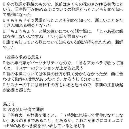

今の歌詞が戦後のもので、以前はさくらの花のさかゆる御代にと
いう、天皇陛下が納めるよについての歌詞だったことも初めて知っ
て勉強になった

そもそもドイツ民謡だったことも初めて知って、新しいことをた
くさん知れる機会となった

「ちょうちょう」と蛾の違いについて話す際に、「じゃあ夜の蝶
は存在しないんですね」という話が面白かった

誰でも知っている歌について知らない知識が得られたため、新鮮
でした
（改善を求める意見）

歌の専門家がパーソナリティなので、１番をアカペラで歌って頂
くと、リスナーのテンションが上がると思う

首の体操については体操の仕方が良く分からなかったが、曲に合
わせて動作の指示があったので、かろうじて分かった。

リスナーの中には運転中の方もいると思うので、事前の注意喚起
が必要と感じた
局より
①
泣き笑い子育て通信

「等身大」を辞書で引くと、「（特別に気張って背伸びなどしな
い）ありのままであること」とあるが、これこそまさにコミュニテ
ィFMのあるべき姿を言い表していると感じる