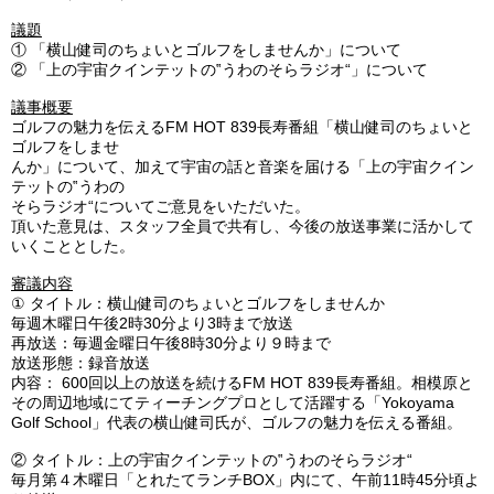
議題
①
「横山健司のちょいとゴルフをしませんか」について
②
「上の宇宙クインテットの‟うわのそらラジオ“」について
議事概要
ゴルフの魅力を伝えるFM HOT 839長寿番組「横山健司のちょいと
ゴルフをしませ
んか」について、加えて宇宙の話と音楽を届ける「上の宇宙クイン
テットの‟うわの
そらラジオ“についてご意見をいただいた。
頂いた意見は、スタッフ全員で共有し、今後の放送事業に活かして
いくこととした。
審議内容
①
タイトル：横山健司のちょいとゴルフをしませんか
毎週木曜日午後2時30分より3時まで放送
再放送：毎週金曜日午後8時30分より９時まで
放送形態：録音放送
内容： 600回以上の放送を続けるFM HOT 839長寿番組。相模原と
その周辺地域にてティーチングプロとして活躍する「Yokoyama
Golf School」代表の横山健司氏が、ゴルフの魅力を伝える番組。
②
タイトル：上の宇宙クインテットの‟うわのそらラジオ“
毎月第４木曜日「とれたてランチBOX」内にて、午前11時45分頃よ