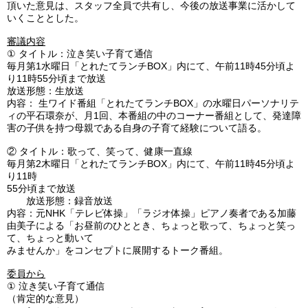
頂いた意見は、スタッフ全員で共有し、今後の放送事業に活かして
いくこととした。
審議内容
①
タイトル：泣き笑い子育て通信
毎月第1水曜日「とれたてランチBOX」内にて、午前11時45分頃よ
り11時55分頃まで放送
放送形態：生放送
内容： 生ワイド番組「とれたてランチBOX」の水曜日パーソナリテ
ィの平石環奈が、月1回、本番組の中のコーナー番組として、発達障
害の子供を持つ母親である自身の子育て経験について語る。
②
タイトル：歌って、笑って、健康一直線
毎月第2木曜日「とれたてランチBOX」内にて、午前11時45分頃よ
り11時
55分頃まで放送
放送形態：録音放送
内容：元NHK「テレビ体操」「ラジオ体操」ピアノ奏者である加藤
由美子による「お昼前のひととき、ちょっと歌って、ちょっと笑っ
て、ちょっと動いて
みませんか」をコンセプトに展開するトーク番組。
委員から
①
泣き笑い子育て通信
（肯定的な意見）