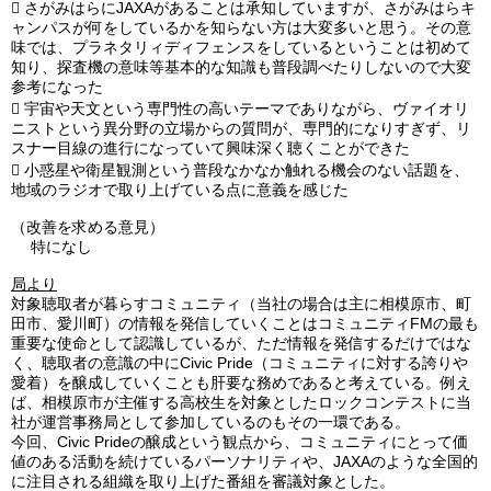

さがみはらにJAXAがあることは承知していますが、さがみはらキ
ャンパスが何をしているかを知らない方は大変多いと思う。その意
味では、プラネタリィディフェンスをしているということは初めて
知り、探査機の意味等基本的な知識も普段調べたりしないので大変
参考になった

宇宙や天文という専門性の高いテーマでありながら、ヴァイオリ
ニストという異分野の立場からの質問が、専門的になりすぎず、リ
スナー目線の進行になっていて興味深く聴くことができた

小惑星や衛星観測という普段なかなか触れる機会のない話題を、
地域のラジオで取り上げている点に意義を感じた
（改善を求める意見）
特になし
局より
対象聴取者が暮らすコミュニティ（当社の場合は主に相模原市、町
田市、愛川町）の情報を発信していくことはコミュニティFMの最も
重要な使命として認識しているが、ただ情報を発信するだけではな
く、聴取者の意識の中にCivic Pride（コミュニティに対する誇りや
愛着）を醸成していくことも肝要な務めであると考えている。例え
ば、相模原市が主催する高校生を対象としたロックコンテストに当
社が運営事務局として参加しているのもその一環である。
今回、Civic Prideの醸成という観点から、コミュニティにとって価
値のある活動を続けているパーソナリティや、JAXAのような全国的
に注目される組織を取り上げた番組を審議対象とした。