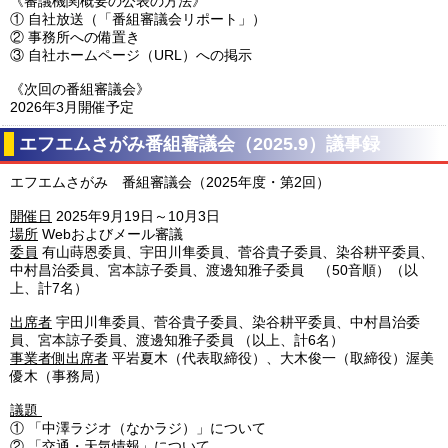
《審議機関概要の公表の方法》
①
自社放送（「番組審議会リポート」）
②
事務所への備置き
③
自社ホームページ（URL）への掲示
《次回の番組審議会》
2026年3月開催予定
エフエムさがみ番組審議会（2025.9）議事録
エフエムさがみ 番組審議会（2025年度・第2回）
開催日
2025年9月19日～10月3日
場所
Webおよびメール審議
委員
有山蒔恩委員、宇田川隼委員、菅谷貴子委員、染谷耕平委員、
中村昌治委員、宮本諒子委員、渡邊知雅子委員 （50音順）（以
上、計7名）
出席者
宇田川隼委員、菅谷貴子委員、染谷耕平委員、中村昌治委
員、宮本諒子委員、渡邊知雅子委員 （以上、計6名）
事業者側出席者
平岩夏木（代表取締役）、大木俊一（取締役）渥美
優木（事務局）
議題
①
「中澤ラジオ（なかラジ）」について
②
「交通・天気情報」について