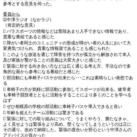
参考とする意見を伺った。
委員から
➀中澤ラジオ（なかラジ）
（肯定的な意見）

パラスポーツの情報などは普段あまり入手できない情報であり、
貴重な番組であると感じた

障がい者同士のコミュニティの形成が障がい者の人生において大
変勇気づけられ、貴重な情報源であることも感じられた

このような放送を通じて障害を持つ方が孤立から解放されて本人
及び家族が繋がることの意義は大変大きいと感じた

緊張に対する向き合い方などは広く通じる考え方、手法なので多
角的な面から参考になる番組だと感じた

部活動にも車椅子バスケが出来たら･･･これは素晴らしい発想であ
る

車椅子の方が気軽に部活動に参加してスポーツが出来る。健常者
も車椅子競技者とともに活動をすることにより多くのことを学べる
はず

ぜひ相模原の学校の部活動に車椅子バスケ導入できると良い

年齢を超えたチーム活動には驚きである

緊張に対しての取り組みについて、うまくやろう、勝たなきゃ、
よく見せようは緊張をより高め、堅くなってしまうというのは正に
その通り。改めて納得した。緊張の度合いが肝心という中澤さんの
アドバイスが良かった