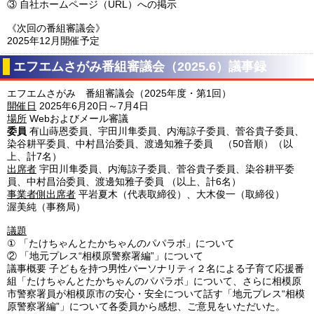
③
自社ホームページ（URL）への掲示
《次回の番組審議会》
2025年12月開催予定
エフエムさがみ番組審議会（2025.6）議事録
エフエムさがみ 番組審議会（2025年度・第1回）
開催日
2025年6月20日～7月4日
場所
Webおよびメール審議
委員
有山蒔恩委員、宇田川隼委員、内海諒子委員、菅谷貴子委員、
染谷耕平委員、中村昌治委員、渡邊知雅子委員 （50音順）（以
上、計7名）
出席者
宇田川隼委員、内海諒子委員、菅谷貴子委員、染谷耕平委
員、中村昌治委員、渡邊知雅子委員 （以上、計6名）
事業者側出席者
平岩夏木（代表取締役）、大木俊一（取締役）
渥美純（事務局）
議題
①
「たけちゃんとたかちゃんのパパラボ」について
②
「地元プレス“相模原警察署編”」について
議事概要
子どもを持つ男性パーソナリティ２名による子育て応援番
組「たけちゃんとたかちゃんのパパラボ」について、さらに相模原
市警察署員が相模原市の安心・安全について話す「地元プレス“相模
原警察署編”」について各委員から感想、ご意見をいただいた。